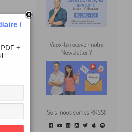
aire /
Veux-tu recevoir notre
+ PDF +
Newsletter ?
l !
Suis-nous sur les RRSS!!