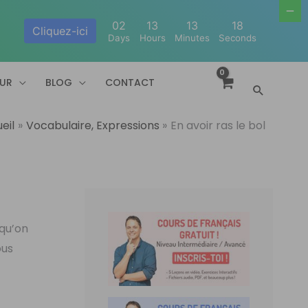
02
13
13
18
Cliquez-ici
Days
Hours
Minutes
Seconds
EUR
BLOG
CONTACT
Recherc
eil
Vocabulaire, Expressions
En avoir ras le bol
 qu’on
ous