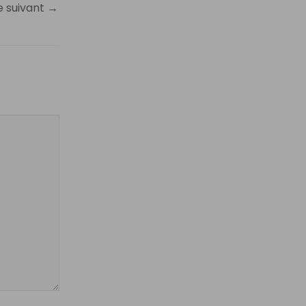
e suivant
→