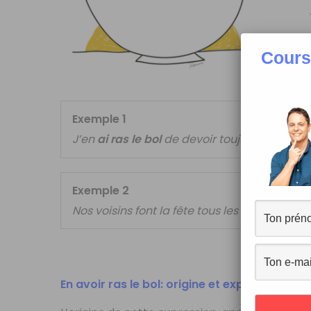
Cours
Exemple 1
J’en
ai ras le bol
de devoir toujours répéte
Exemple 2
Nos voisins font la fête tous les soirs! On
en 
En avoir ras le bol: origine et explications