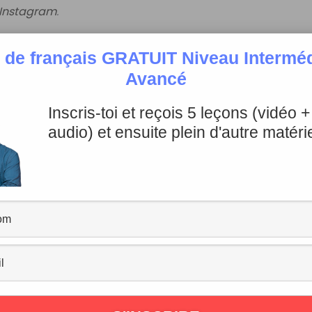
Instagram
.
 de français GRATUIT Niveau Intermédi
Avancé
Inscris-toi et reçois 5 leçons (vidéo 
audio) et ensuite plein d'autre matérie
r les mêmes choses!
a ras le bol
!