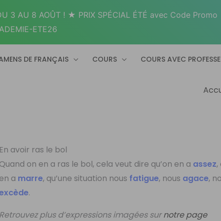
U 3 AU 8 AOÛT ! ★ PRIX SPÉCIAL ÉTÉ avec Code Promo
ADEMIE-ETE26
AMENS DE FRANÇAIS
COURS
COURS AVEC PROFESS
Accu
En avoir ras le bol
Quand on en a ras le bol, cela veut dire qu’on en a
assez
,
en a
marre
, qu’une situation nous
fatigue
, nous
agace
, n
excède
.
Retrouvez plus d’expressions imagées sur
notre page