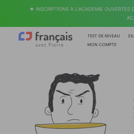
Aller
★ INSCRIPTIONS À L'ACADÉMIE OUVERTES D
au
AC
contenu
TEST DE NIVEAU
EX
MON COMPTE