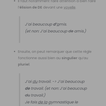
Il faut notamment faire attention à bien faire
l’
élision de DE
devant une
voyelle
.
J’ai beaucoup
d’
a
mis.
(et non: J’ai beaucoup
de
amis.)
Ensuite, on peut remarquer que cette règle
fonctionne aussi bien au
singulier
qu’au
pluriel
.
J’ai
du
travail. -> J’ai beaucoup
de
travail. (et non: J’ai beaucoup
du
travail.)
Je fais
de la
gymnastique le