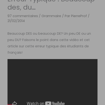
des, du…
97 commentaires
/
Grammaire
/ Par
PierreProf
/
21/02/2014
Beaucoup DES ou beaucoup DE? Un peu DE ou un
peu DU? Faisons le point dans cette vidéo et cet
article sur cette erreur typique des étudiants de
français!