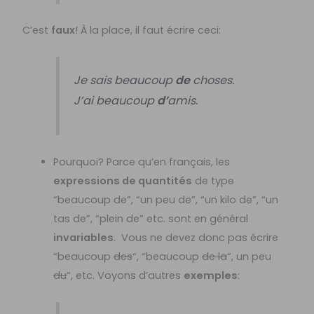
C’est
faux
! À la place, il faut écrire ceci:
Je sais beaucoup
de
choses.
J’ai beaucoup
d’
amis.
Pourquoi? Parce qu’en français, les
expressions de quantités
de type
“beaucoup de”, “un peu de”, “un kilo de”, “un
tas de”, “plein de” etc. sont en général
invariables
. Vous ne devez donc pas écrire
“beaucoup
des
“, “beaucoup
de la
“, un peu
du
“, etc. Voyons d’autres
exemples
: