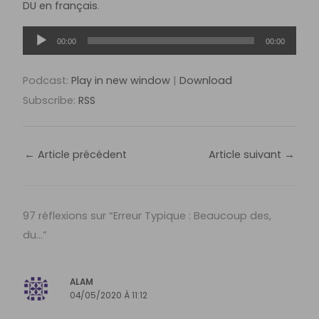
DU en français
.
Lecteur
00:00
00:00
audio
Podcast:
Play in new window
|
Download
Subscribe:
RSS
←
Article précédent
Article suivant
→
97 réflexions sur “Erreur Typique : Beaucoup des,
du…”
ALAM
04/05/2020 À 11:12