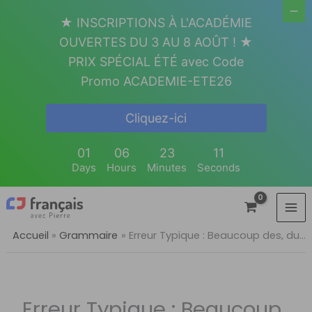
Aller
★ INSCRIPTIONS À L'ACADÉMIE
au
OUVERTES DU 3 AU 8 AOÛT ! ★
contenu
PRIX SPÉCIAL ÉTÉ avec Code
Promo ACADEMIE-ETE26
Cliquez-ici
01
06
23
10
Days
Hours
Minutes
Seconds
Accueil
Grammaire
Erreur Typique : Beaucoup des, du…
Erreur Typique : Beaucoup