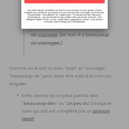
Je veux du pain. -> Je veux
beaucoup de
pain
. (et non: Je
Les informations recueillies serviront à vous envoyer le cours gratuit, d’autre
matériel pour améliorer le français et à vous envoyer des messages commerciaux.
Responsable : InnovaBloom SL. Légitimation : Consentement de l’intéressé.
veux beaucoup de
pains
.)
Destinataires : aucune donnée ne sera cédée à des personnes externes, sauf
obligation légale. Droits : accès, rectification, suppression, autres ; vous pouvez
consulter notre Politique de Confidentialité.
Il a du courage. -> Il a beaucoup
de
courage
. (et non: Il a beaucoup
de
courages
.)
Comme on le voit ici avec “pain” et “courage”,
“beaucoup de” peut donc être suivi d’un nom au
singulier.
Enfin, sachez qu’on peut parfois dire
“
beaucoup des
” ou “
un peu du
“,lorsque le
nom qui suit est complété par un
pronom
relatif
: