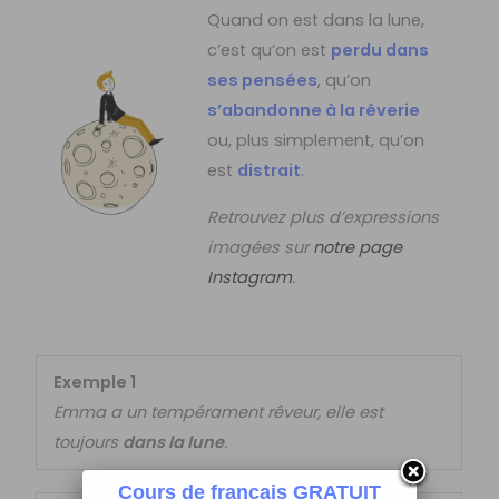
Quand on est dans la lune,
c’est qu’on est
perdu dans
ses pensées
, qu’on
s’abandonne à la rêverie
ou, plus simplement, qu’on
est
distrait
.
Retrouvez plus d’expressions
imagées sur
notre page
Instagram
.
Exemple 1
Emma a un tempérament rêveur, elle est
toujours
dans la lune
.
Cours de français GRATUIT