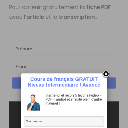
Pour obtenir gratuitement la
fiche PDF
avec l’
article
et la
transcription
:
Cours de français GRATUIT
CLIQUE ICI !
Niveau Intermédiaire / Avancé
Inscris-toi et reçois 5 leçons (vidéo +
PDF + audio) et ensuite plein d'autre
matériel !