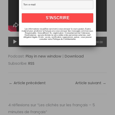
Les informations recueillies serviront à vous envoyer le cours gratuit, d’autre
matériel pour améliorer le français et à vous envoyer des messages commerciaux.
Responsable : InnovaBloom SL. Légitimation : Consentement de l’intéressé.
Destinataires : aucune donnée ne sera cédée à des personnes externes, sauf
obligation légale. Droits : accès, rectification, suppression, autres ; vous pouvez
Lecteur
consulter notre Politique de Confidentialité.
00:00
00:00
audio
Podcast:
Play in new window
|
Download
Subscribe:
RSS
←
Article précédent
Article suivant
→
4 réflexions sur “Les clichés sur les français – 5
minutes de français”