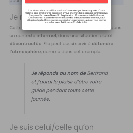
pour remplacer
JE M’APPELLE en français
!
Les informations recueillies serviront à vous envoyer le cours gratuit, d’autre
matériel pour améliorer le français et à vous envoyer des messages commerciaux.
Je réponds au nom de…
Responsable : InnovaBloom SL. Légitimation : Consentement de l’intéressé.
Destinataires : aucune donnée ne sera cédée à des personnes externes, sauf
obligation légale. Droits : accès, rectification, suppression, autres ; vous pouvez
consulter notre Politique de Confidentialité.
Cette formule
amusante
peut être employée dans
un contexte
informel
, dans une situation plutôt
décontractée
. Elle peut aussi servir à
détendre
l’atmosphère
, comme dans cet exemple:
Je réponds au nom de
Bertrand
et j’aurai le plaisir d’être votre
guide pendant toute cette
journée.
Je suis celui/celle qu’on