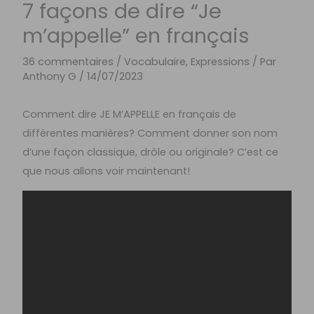
7 façons de dire “Je
m’appelle” en français
36 commentaires
/
Vocabulaire, Expressions
/ Par
Anthony G
/
14/07/2023
Comment dire JE M’APPELLE en français de
différentes manières? Comment donner son nom
d’une façon classique, drôle ou originale? C’est ce
que nous allons voir maintenant!