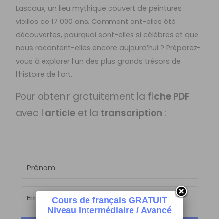
Lascaux, un lieu mythique couvert de peintures
vieilles de 17 000 ans. Comment ont-elles été
découvertes, pourquoi sont-elles si célèbres et que
nous racontent-elles encore aujourd’hui ? Préparez-
vous à explorer l’un des plus grands trésors de
l’histoire de l’art.
Pour obtenir gratuitement la
fiche PDF
avec l’
article
et la
transcription
:
Cours de français GRATUIT
Niveau Intermédiaire / Avancé