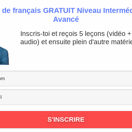
 sur une phrase, examiner sa structure,
 de français GRATUIT Niveau Intermédi
e semble, à ton propre rythme!
Avancé
t
. Comment peux-tu écrire un texte si tu ne lis pas d’autre
es structures qui te permettront de te familiariser avec
Inscris-toi et reçois 5 leçons (vidéo 
audio) et ensuite plein d'autre matérie
es pour améliorer ton expression écrite, je te conseille
s?
 meilleurs livres français pour progresser ? Pour faire
e ce livre français? Pour enrichir ton vocabulaire ? Pour
amen? Ou pour le plaisir, tout simplement? Avant de se
rtant de
réfléchir à ses propres besoins
, de savoir quels