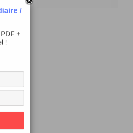
aire /
s
+ PDF +
l !