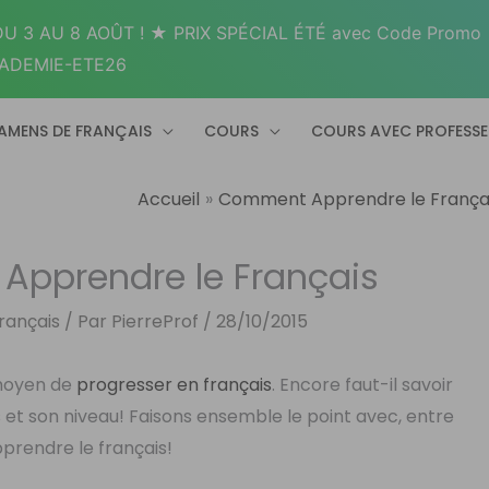
U 3 AU 8 AOÛT ! ★ PRIX SPÉCIAL ÉTÉ avec Code Promo
ADEMIE-ETE26
AMENS DE FRANÇAIS
COURS
COURS AVEC PROFESS
Accueil
Comment Apprendre le França
r Apprendre le Français
rançais
/ Par
PierreProf
/
28/10/2015
 moyen de
progresser en français
. Encore faut-il savoir
ts et son niveau! Faisons ensemble le point avec, entre
apprendre le français!