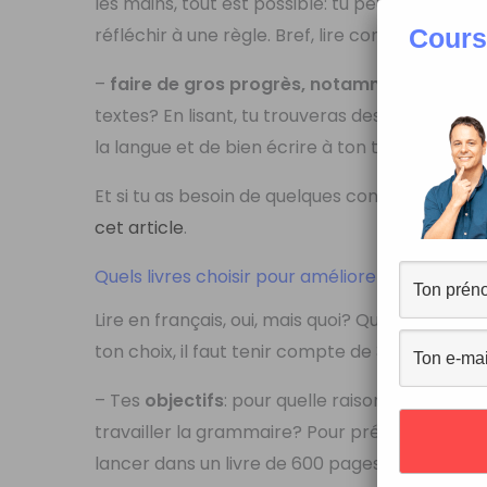
les mains, tout est possible: tu peux t’arrêter
Cours
réfléchir à une règle. Bref, lire comme bon t
–
faire de gros progrès, notamment à l’écri
textes? En lisant, tu trouveras des modèles, d
la langue et de bien écrire à ton tour.
Et si tu as besoin de quelques conseils pratiqu
cet article
.
Quels livres choisir pour améliorer son françai
Lire en français, oui, mais quoi? Quels sont les
ton choix, il faut tenir compte de 3 choses:
– Tes
objectifs
: pour quelle raison veux-tu lir
travailler la grammaire? Pour préparer un ex
lancer dans un livre de 600 pages, il est impo