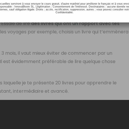
ecueillies serviront à vous envoyer le cours gratuit, d’autre matériel pour améliorer le français et à vous e
onsable : InnovaBloom SL. Légitimation : Consentement de l’intéressé. Destinataires : aucune donnée n
ernes, sauf obligation légale. Droits : accès, rectification, suppression, autres ; vous pouvez consulter notr
Confidentialité.
 vue le plaisir! JAMAIS! Si tu lis un livre parce que tu
! Essaie de lire
des livres qui ont un rapport avec tes
s les voyages par exemple, choisis un livre qui t’emmènera
is 3 mois, il vaut mieux éviter de commencer par un
 Il est évidemment préférable de lire quelque chose
ns laquelle je te présente 20 livres pour apprendre le
butant, intermédiaire et avancé.