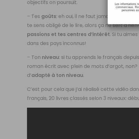
objectifs on poursuit.
Les informations r
commerciaux. Resp
personnes ext
– Tes
goûts
: eh oui, il ne faut jamais perdre de
te sens obligé de le lire, alors ça ne sert à rien
passions et tes centres d’intérêt
. Si tu aime
dans des pays inconnus!
– Ton
niveau
: si tu apprends le français depu
roman écrit avec plein de mots d’argot, non?
d’
adapté à ton niveau
.
C’est pour cela que j’ai réalisé cette vidéo da
français, 20 livres classés selon 3 niveaux: dé