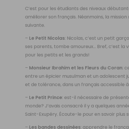
C’est pour les étudiants des niveaux débutants q
améliorer son français. Néanmoins, la mission
suivante.
–
Le Petit Nicolas
: Nicolas, c’est un petit gar
ses parents, tombe amoureux… Bref, c’est la v
pour les petits et les grands!
–
Monsieur Ibrahim et les Fleurs du Coran
: c
entre un épicier musulman et un adolescent jui
et de tolérance, dans un français accessible à
–
Le Petit Prince
: est-il nécessaire de présen
monde? J’avais consacré il y a quelques ann
Saint-Exupéry. Écoute-le pour en savoir plus su
–
Les bandes dessinées
: apprendre le frança