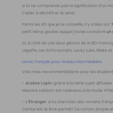
si tu ne comprends pas la signification d’un m
t’aider à déchiffrer le sens!
Parmi les BD que je te conseille, il y a bien sûr
T
petit héros gaulois auquel j’avais consacré
un 
Et, à côté de ces deux géants de la BD francop
Lagaffe, Les Schtroumpfs, Lucky Luke, Blake et
Livres français pour niveau intermédiaire
Voici mes recommandations pour les étudiants
–
Arsène Lupin
: grâce à la série Lupin diffus
Maurice Leblanc est redevenu à la mode. N’hési
–
L’Étranger
: si tu cherches des romans franç
Camus est le livre parfait! Ce roman, simple et