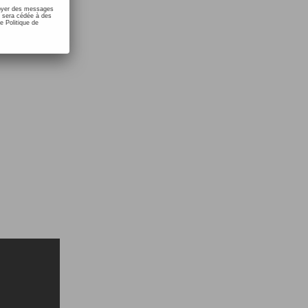
nvoyer des messages
e sera cédée à des
e Politique de