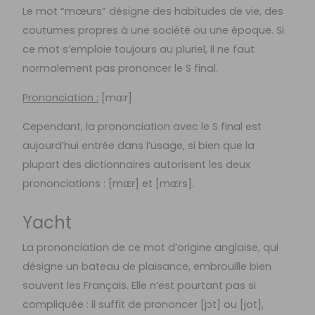
Le mot “mœurs” désigne des habitudes de vie, des
coutumes propres à une société ou une époque. Si
ce mot s’emploie toujours au pluriel, il ne faut
normalement pas prononcer le S final.
Prononciation :
[
mɶr
]
Cependant, la prononciation
avec le S final est
aujourd’hui entrée dans l’usage
, si bien que la
plupart des dictionnaires autorisent les deux
prononciations : [mɶr] et [mɶrs].
Yacht
La prononciation de ce mot d’origine anglaise, qui
désigne un bateau de plaisance, embrouille bien
souvent les Français. Elle n’est pourtant pas si
compliquée : il suffit de prononcer [jɔt] ou [jot],