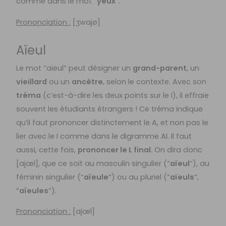
comme dans le mot “
yeux
“.
Prononciation :
[ʒwajø]
Aïeul
Le mot “aïeul” peut désigner un
grand-parent
, un
vieillard
ou un
ancêtre
, selon le contexte. Avec son
tréma
(c’est-à-dire les deux points sur le I), il effraie
souvent les étudiants étrangers ! Ce tréma indique
qu’il faut prononcer distinctement le A, et non pas le
lier avec le I comme dans le digramme AI. Il faut
aussi, cette fois,
prononcer le L final
. On dira donc
[ajœl], que ce soit au masculin singulier (“
aïeul
“), au
féminin singulier (“
aïeule
“) ou au pluriel (“
aïeuls
“,
“
aïeules
“).
Prononciation :
[ajœl]