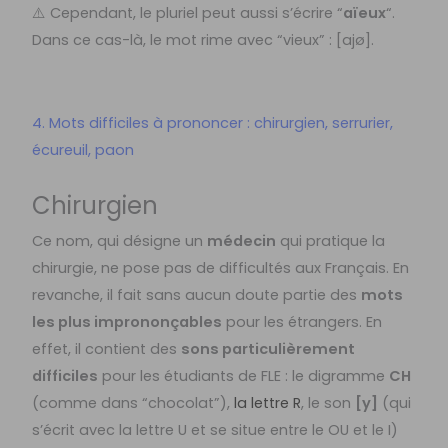
⚠️ Cependant, le pluriel peut aussi s’écrire “
aïeux
“.
Dans ce cas-là, le mot rime avec “vieux” : [ajø].
4. Mots difficiles à prononcer : chirurgien, serrurier,
écureuil, paon
Chirurgien
Ce nom, qui désigne un
médecin
qui pratique la
chirurgie, ne pose pas de difficultés aux Français. En
revanche, il fait sans aucun doute partie des
mots
les plus imprononçables
pour les étrangers. En
effet, il contient des
sons particulièrement
difficiles
pour les étudiants de FLE : le digramme
CH
(comme dans “chocolat”),
la lettre R
, le son
[y]
(qui
s’écrit avec la lettre U et se situe entre le OU et le I)