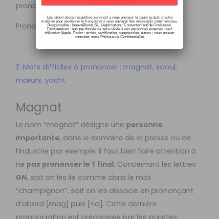
prononciation aussi.
Les informations recueillies serviront à vous envoyer le cours gratuit, d’autre
matériel pour améliorer le français et à vous envoyer des messages commerciaux.
Prononciation :
[aʒɛ̃da]
Responsable : InnovaBloom SL. Légitimation : Consentement de l’intéressé.
Destinataires : aucune donnée ne sera cédée à des personnes externes, sauf
obligation légale. Droits : accès, rectification, suppression, autres ; vous pouvez
consulter notre Politique de Confidentialité.
2. Mots difficiles à prononcer : magnat, saoul,
mœurs, yacht
Magnat
Le nom “magnat” désigne une
personne
importante
, dans le domaine de la presse ou de
l’industrie par exemple. Il faut bien faire attention à
ne
pas prononcer le T final
. Concernant les lettres
GN
, soit on les lie comme dans le mot
“champignon”, soit on les dissocie en prononçant
d’abord [mag] puis [na]. Cette dernière
prononciation est préconisée par les puristes.