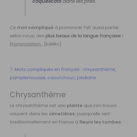
coquelicots
dans les prés.
Ce
mot compliqué
à prononcer fait aussi partie,
selon nous, des
plus beaux de la langue française
!
Prononciation :
[
kɔkliko]
7. Mots compliqués en français : chrysanthème,
pamplemousse, caoutchouc, pédiatre
Chrysanthème
Le chrysanthème est une
plante
que l’on trouve
souvent dans les
cimetières
, puisqu’elle sert
traditionnellement en France à
fleurir les tombes
.