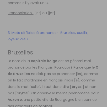
comme s’il y avait un O.
Prononciation :
[jɔt] ou [jot]
3. Mots difficiles à prononcer : Bruxelles, cueillir,
joyeux, aïeul
Bruxelles
Le nom de la
capitale belge
est en général mal
prononcé par les Français. Pourquoi ? Parce que le
X
de Bruxelles
ne doit pas se prononcer [ks], comme
on le fait d’ordinaire en français, mais
[s]
, comme
dans le mot “selle”. Il faut donc dire
[brysεl]
et non
pas [bryksεl]. On observe le même phénomène pour
Auxerre
, une petite ville de Bourgogne bien connue
des amateurs de football.