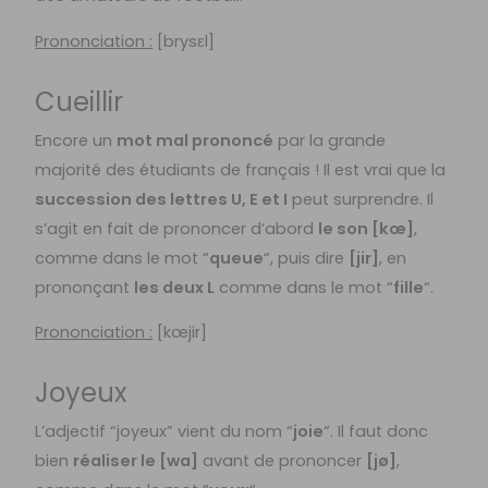
Prononciation :
[brysεl]
Cueillir
Encore un
mot mal prononcé
par la grande
majorité des étudiants de français ! Il est vrai que la
succession des lettres U, E et I
peut surprendre. Il
s’agit en fait de prononcer d’abord
le son [kœ]
,
comme dans le mot “
queue
“, puis dire
[jir]
, en
prononçant
les deux L
comme dans le mot “
fille
“.
Prononciation :
[kœjir]
Joyeux
L’adjectif “joyeux” vient du nom “
joie
“. Il faut donc
bien
réaliser le [wa]
avant de prononcer
[jø]
,