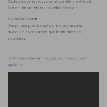
Cette phrase est rassurante, car elle montre à la
fois de l’empathie et une volonté d’aider.
On va s’en sortir.
Une phrase positive qui permet de rassurer
quelqu’un en montrant que la situation va
s’améliorer.
10. Phrases utiles en français pour encourager
quelqu’un