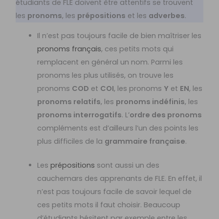
étudiants de FLE doivent être attentifs se trouvent
les
pronoms
, les
prépositions
et les
adverbes
.
Il n’est pas toujours facile de bien maîtriser les
pronoms français
, ces petits mots qui
remplacent en général un nom. Parmi les
pronoms les plus utilisés, on trouve les
pronoms
COD
et
COI
, les pronoms
Y
et
EN
, les
pronoms relatifs
, les
pronoms indéfinis
, les
pronoms interrogatifs
. L’
ordre des pronoms
compléments est d’ailleurs l’un des points les
plus difficiles de la
grammaire française
.
Les
prépositions
sont aussi un des
cauchemars des apprenants de FLE. En effet, il
n’est pas toujours facile de savoir lequel de
ces petits mots il faut choisir. Beaucoup
d’étudiants hésitent par exemple entre les