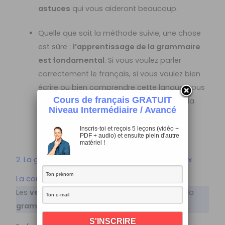
astuces
qui vous aideront beaucoup.
Quelle que soit la méthode suivie, une chose
est sûre :
l’apprentissage de la grammaire
est fondamental
. Si vous voulez parler
correctement le français, si vous voulez bien
écrire ou bien comprendre cette langue, vous
Cours de français GRATUIT
devez connaître les principaux points de la
Niveau Intermédiaire / Avancé
grammaire française.
Inscris-toi et reçois 5 leçons (vidéo +
PDF + audio) et ensuite plein d'autre
matériel !
2. La grammaire française : les points principaux
La conjugaison
Les
verbes et la conjugaison
sont la
base
de la
grammaire française
.