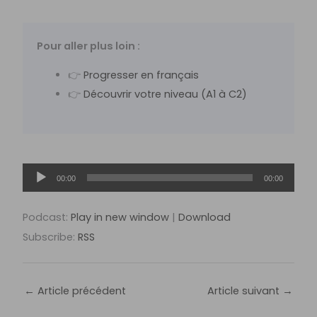
Pour aller plus loin :
👉
Progresser en français
👉
Découvrir votre niveau (A1 à C2)
Lecteur
00:00
00:00
audio
Podcast:
Play in new window
|
Download
Subscribe:
RSS
←
Article précédent
Article suivant
→