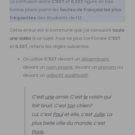
La confusion entre
C’EST
et
IL EST
figure en très
bonne place parmi les
fautes de français les plus
fréquentes
des étudiants de FLE.
Cette erreur est si commune que j’ai consacré
toute
une vidéo
à ce sujet. Pour ne plus confondre
C’EST
et
IL EST
, retiens les règles suivantes:
On utilise
C’EST
devant un
déterminant
,
devant un
nom propre
, devant un
pronom
ou
devant un
adjectif qualificatif
.
C’est
une
amie. C’est
le
voisin qui
fait bruit. C’est
ton
chien?
Lui, c’est
Paul
et elle, c’est
Julie
. La
plus belle ville du monde, c’est
Paris
.