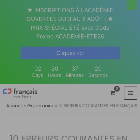
Aller
★ INSCRIPTIONS À L'ACADÉMIE
au
OUVERTES DU 3 AU 8 AOÛT ! ★
contenu
PRIX SPÉCIAL ÉTÉ avec Code
Promo ACADEMIE-ETE26
Cliquez-ici
02
20
37
19
Days
Hours
Minutes
Seconds
Accueil
Grammaire
10 ERREURS COURANTES EN FRANÇAIS
10 ERREURS COURANTES EN