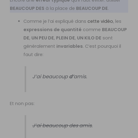
Encore une
erreur typique
qu’il faut éviter: utiliser
BEAUCOUP DES
à la place de
BEAUCOUP DE
.
Comme je l’ai expliqué dans
cette vidéo
, les
expressions de quantité
comme
BEAUCOUP
DE
,
UN PEU DE
,
PLEIN DE
,
UN KILO DE
sont
généralement
invariables
. C’est pourquoi il
faut dire:
J’ai beaucoup
d’
amis.
Et non pas:
J’ai beaucoup des amis.