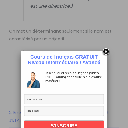
est une directrice
.)
On met un
déterminant
seulement si le nom est
caractérisé par un
adjectif
:
Cours de français GRATUIT
C’est
un
professeur de français
Niveau Intermédiaire / Avancé
très
connu
. C’est
une
directrice
Inscris-toi et reçois 5 leçons (vidéo +
juste
mais
sévère
.
PDF + audio) et ensuite plein d'autre
matériel !
2. Erreurs courantes en français: SI JE SERAIS ou SI
J’ÉTAIS