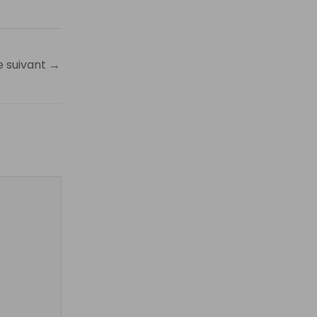
e suivant
→