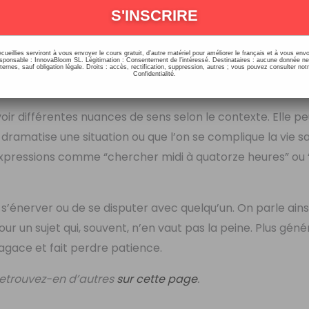
sé, contrarié ou exaspéré. C’est ainsi que, dans le langage
liquer inutilement la vie, de trop réfléchir à un problème 
ecueillies serviront à vous envoyer le cours gratuit, d’autre matériel pour améliorer le français et à vous e
onsable : InnovaBloom SL. Légitimation : Consentement de l’intéressé. Destinataires : aucune donnée n
ernes, sauf obligation légale. Droits : accès, rectification, suppression, autres ; vous pouvez consulter notr
Confidentialité.
ir différentes nuances de sens selon le contexte. Elle peu
 dramatise une situation ou que l’on se complique la vie s
 expressions comme “chercher midi à quatorze heures” ou 
e s’énerver ou de se disputer avec quelqu’un. On parle ains
r un sujet qui, souvent, n’en vaut pas la peine. Plus gén
 agace et fait perdre patience.
Retrouvez-en d’autres
sur cette page
.