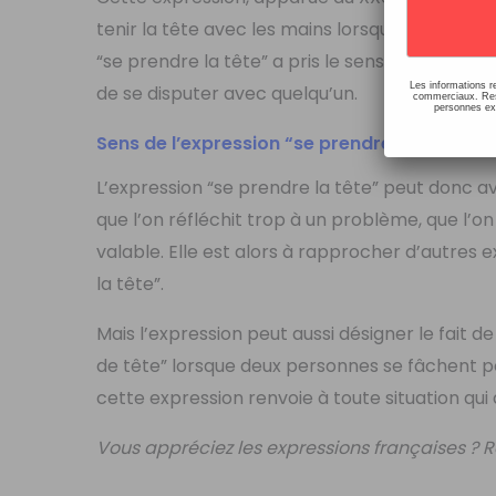
tenir la tête avec les mains lorsqu’on est stres
“se prendre la tête” a pris le sens de se comp
Les informations r
de se disputer avec quelqu’un.
commerciaux. Resp
personnes ext
Sens de l’expression “se prendre la tête”
L’expression “se prendre la tête” peut donc avo
que l’on réfléchit trop à un problème, que l’on
valable. Elle est alors à rapprocher d’autres
la tête”.
Mais l’expression peut aussi désigner le fait d
de tête” lorsque deux personnes se fâchent pou
cette expression renvoie à toute situation qui
Vous appréciez les expressions françaises ? 