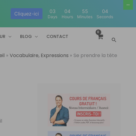
03
04
55
04
Cliquez-ici
Days
Hours
Minutes
Seconds
EUR
BLOG
CONTACT
Recherc
il
Vocabulaire, Expressions
Se prendre la tête
il