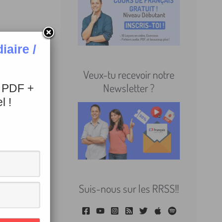
aire /
Veux-tu recevoir notre
Newsletter ?
+ PDF +
l !
Suis-nous sur les RRSS!!
e de se