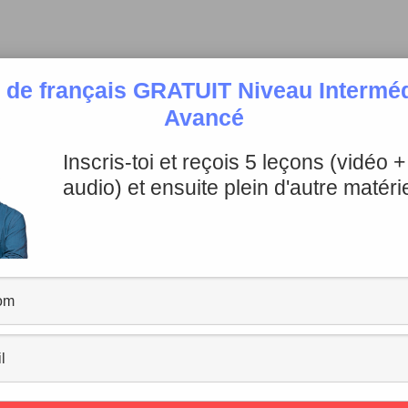
 de français GRATUIT Niveau Intermédi
Avancé
endre la tête”
Inscris-toi et reçois 5 leçons (vidéo 
audio) et ensuite plein d'autre matérie
un examen.
ient d’une image assez transparente : elle évoque le gest