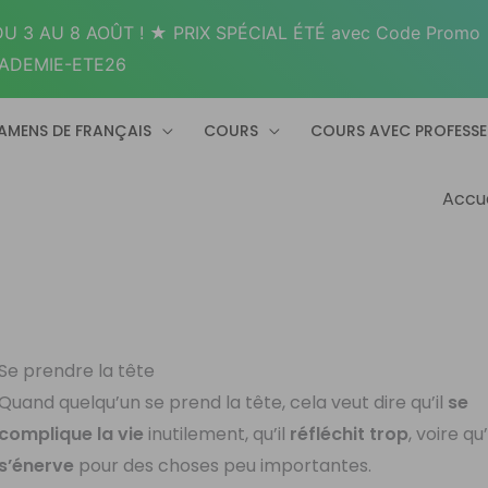
U 3 AU 8 AOÛT ! ★ PRIX SPÉCIAL ÉTÉ avec Code Promo
ADEMIE-ETE26
AMENS DE FRANÇAIS
COURS
COURS AVEC PROFESS
Accue
Se prendre la tête
Quand quelqu’un se prend la tête, cela veut dire qu’il
se
complique la vie
inutilement, qu’il
réfléchit trop
, voire qu’
s’énerve
pour des choses peu importantes.