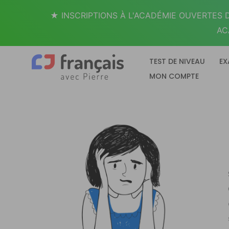
Aller
★ INSCRIPTIONS À L'ACADÉMIE OUVERTES D
au
AC
contenu
TEST DE NIVEAU
EX
MON COMPTE