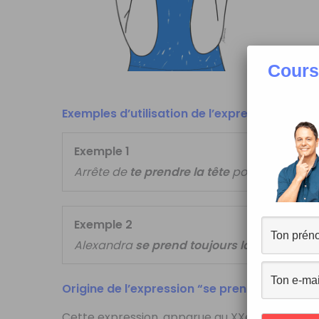
Cours
Exemples d’utilisation de l’expression “se pr
Exemple 1
Arrête de
te prendre la tête
pour un rien !
Exemple 2
Alexandra
se prend toujours la tête
avant 
Origine de l’expression “se prendre la tête”
Cette expression, apparue au XXe siècle, prov