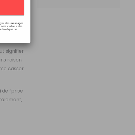
 familier,
ou encore
nvoyer des messages
e sera cédée à des
e Politique de
t signifier
ans raison
“se casser
i de “prise
éralement,