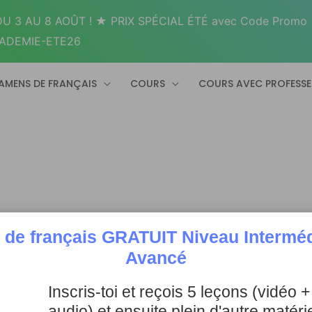
U 3 AU 8 AOÛT ! ★ PRIX SPÉCIAL ÉTÉ avec Code Promo
ADEMIE-ETE26
AMENS DE FRANÇAIS
COURS
COURS AVEC PROFESS
 de français GRATUIT Niveau Intermédi
Avancé
Inscris-toi et reçois 5 leçons (vidéo 
audio) et ensuite plein d'autre matérie