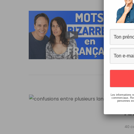
Mo
19 c
Les 
BEA
de [
Les informations r
Co
commerciaux. Resp
personnes ext
An
40 c