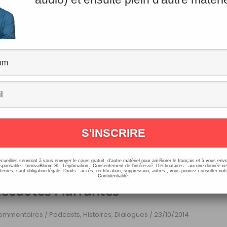
ts Bizarres en Français
ommentaires
/
Grammaire
/
10/09/2017
mots bizarres en français sont nombreux : devant une voy
U se transforme en BEL, CE en CET, MA en MON, AMOUR 
…]
ecueillies serviront à vous envoyer le cours gratuit, d’autre matériel pour améliorer le français et à vous e
nfusions Entre Plusieurs Langues –
onsable : InnovaBloom SL. Légitimation : Consentement de l’intéressé. Destinataires : aucune donnée n
ernes, sauf obligation légale. Droits : accès, rectification, suppression, autres ; vous pouvez consulter notr
Confidentialité.
ecdotes Marrantes
ommentaires
/
Podcasts, Histoires, Dialogues
/
23/10/2014