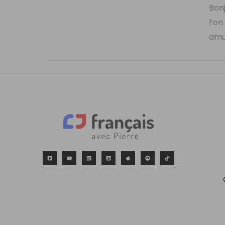
Bonj
l’on
amu