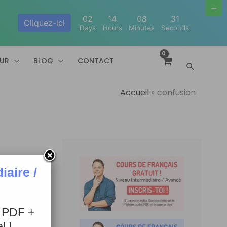
02
14
08
30
Cliquez-ici
Days
Hours
Minutes
Seconds
EUR
BLOG
CONTACT
Recherc
Accueil
confusion
aire /
+ PDF +
l !