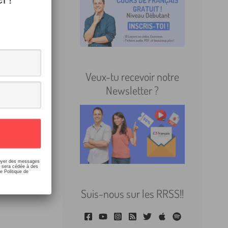
elle,
Veux-tu recevoir notre
Newsletter ?
change
nvoyer des messages
e sera cédée à des
e Politique de
Suis-nous sur les RRSS!!