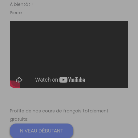
À bientôt !
Pierre
Profite de nos cours de français totalement
gratuits:
NIVEAU DÉBUTANT