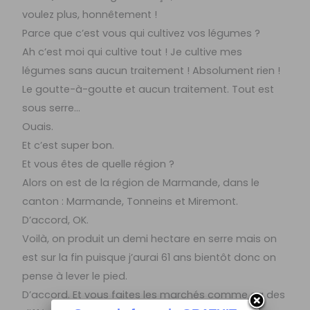
voulez plus, honnêtement !
Parce que c’est vous qui cultivez vos légumes ?
Ah c’est moi qui cultive tout ! Je cultive mes
légumes sans aucun traitement ! Absolument rien !
Le goutte-à-goutte et aucun traitement. Tout est
sous serre…
Ouais.
Et c’est super bon.
Et vous êtes de quelle région ?
Alors on est de la région de Marmande, dans le
canton : Marmande, Tonneins et Miremont.
D’accord, OK.
Voilà, on produit un demi hectare en serre mais on
est sur la fin puisque j’aurai 61 ans bientôt donc on
pense à lever le pied.
D’accord. Et vous faites les marchés comme ça des