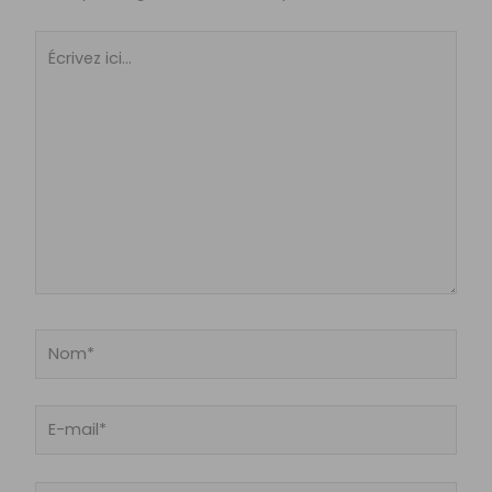
Écrivez
ici…
Nom*
E-
mail*