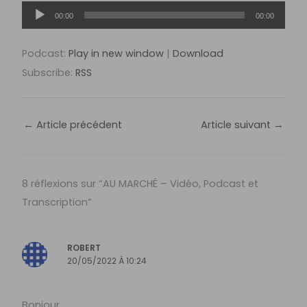
Lecteur
00:00
00:00
audio
Podcast:
Play in new window
|
Download
Subscribe:
RSS
←
Article précédent
Article suivant
→
8 réflexions sur “AU MARCHÉ – Vidéo, Podcast et
Transcription”
ROBERT
20/05/2022 À 10:24
Bonjour,