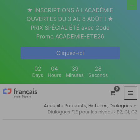
Aller
★ INSCRIPTIONS À L'ACADÉMIE
au
OUVERTES DU 3 AU 8 AOÛT ! ★
contenu
PRIX SPÉCIAL ÉTÉ avec Code
Promo ACADEMIE-ETE26
Cliquez-ici
02
04
39
27
Days
Hours
Minutes
Seconds
Accueil
Podcasts, Histoires, Dialogues
Dialogues FLE pour les niveaux B2, C1, C2