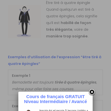
Être tiré à quatre épingle
Quand quelqu’un est tiré à
quatre épingles, cela signifie
qu’il est
habillé de façon
très élégante
, voire de
manière trop soignée
.
Exemples d’utilisation de l’expression “être tiré à
quatre épingles”
Exemple 1
Bernadette est toujours
tirée à quatre épingles
,
même pour aller faire ses courses.
Cours de français GRATUIT
Niveau Intermédiaire / Avancé
Exemple 2
Inscris-toi et reçois 5 leçons (vidéo +