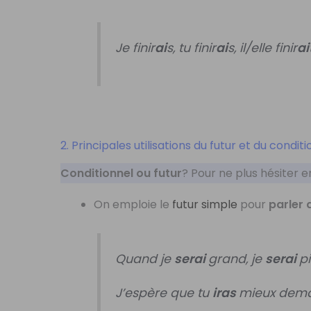
Je finir
ai
s, tu finir
ai
s, il/elle finir
ai
2. Principales utilisations du futur et du condit
Conditionnel ou futur
? Pour ne plus hésiter e
On emploie le
futur simple
pour
parler 
Quand je
serai
grand, je
serai
pi
J’espère que tu
iras
mieux dema