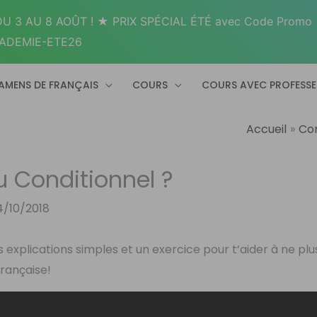
U 3 AU 8 AOÛT ! ★ PRIX SPÉCIAL ÉTÉ avec Code Promo
ADEMIE-ETE26
AMENS DE FRANÇAIS
COURS
COURS AVEC PROFESS
Accueil
Con
u Conditionnel ?
4/10/2018
s explications simples et un exercice pour t’aider à ne plu
rançaise!