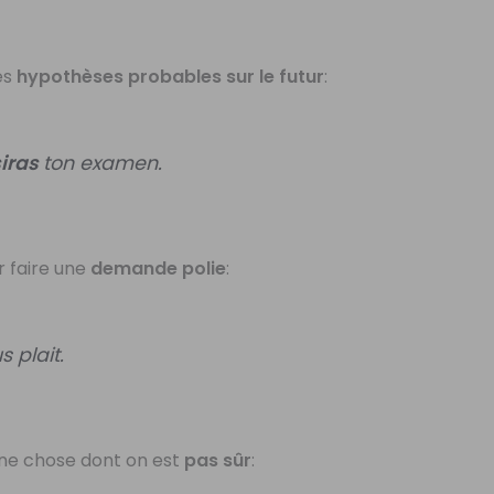
es
hypothèses probables sur le futur
:
siras
ton examen.
 faire une
demande polie
:
s plait.
une chose dont on est
pas sûr
: