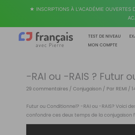
Aller
★ INSCRIPTIONS À L'ACADÉMIE OUVERTES D
au
AC
contenu
TEST DE NIVEAU
EX
MON COMPTE
-RAI ou -RAIS ? Futur o
29 commentaires
/
Conjugaison
/ Par
REMI
/
1
Futur ou Conditionnel? -RAI ou -RAIS? Voici de
confondre ces deux temps de la conjugaison f