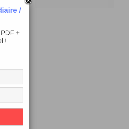
aire /
+ PDF +
l !
a 1re
son
du
t.