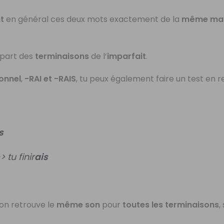
t
en général ces deux mots exactement de la
même man
lupart des
terminaisons
de l’
imparfait
.
ionnel
,
-RAI et -RAIS
, tu peux également faire un test en
.
s
 tu finir
ais
 on retrouve le
même son
pour
toutes les terminaisons
,