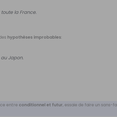
 toute la France.
des
hypothèses improbables
:
s
au Japon.
ence entre
conditionnel et futur
, essaie de faire un sans-f