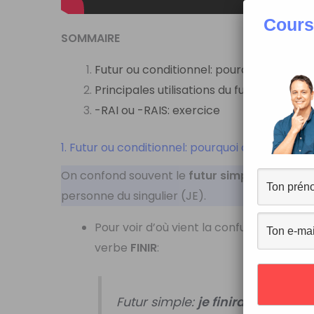
Cours
SOMMAIRE
Futur ou conditionnel: pourquoi on les 
Principales utilisations du futur et du co
-RAI ou -RAIS: exercice
1. Futur ou conditionnel: pourquoi on les confo
On confond souvent le
futur simple
et le
cond
personne du singulier (JE).
Pour voir d’où vient la confusion entre
f
verbe
FINIR
:
Futur simple:
je finirai
, tu finiras,