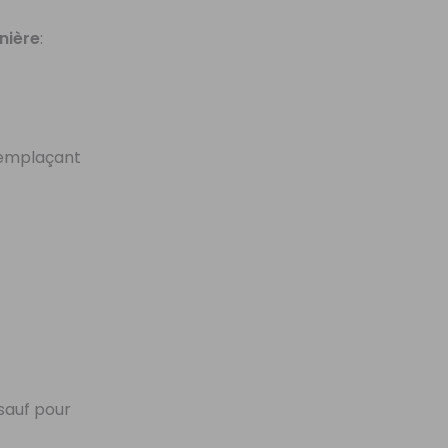
ière
:
 remplaçant
 sauf pour