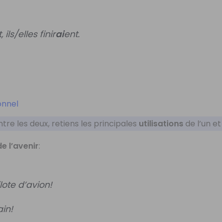
t, ils/elles finir
ai
ent.
ionnel
ntre les deux, retiens les principales
utilisations
de l’un et
de l’avenir
:
lote d’avion!
in!