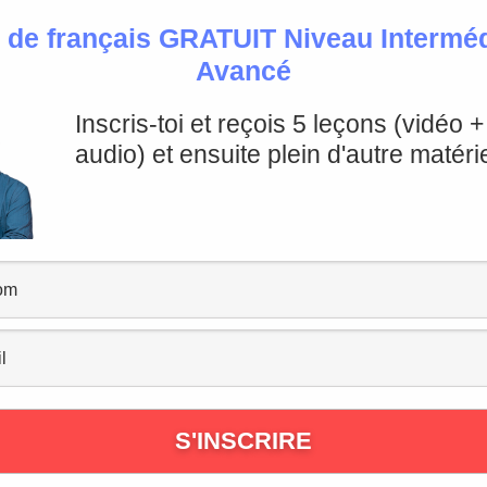
 de français GRATUIT Niveau Intermédi
Avancé
confond?
Inscris-toi et reçois 5 leçons (vidéo 
nditionnel
audio) et ensuite plein d'autre matérie
nd?
itionnel présent
car ils ont une
conjugaison
similaire
à l
utur et conditionnel
, regardons par exemple la
conjugai
 il/elle finira, nous finirons, vous finirez, ils/elles finiron