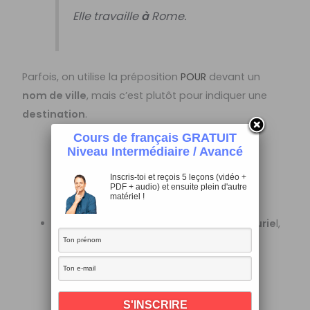
Elle travaille
à
Rome.
Parfois, on utilise la préposition
POUR
devant un
nom de ville
, mais c’est plutôt pour indiquer une
destination
.
Cours de français GRATUIT
Niveau Intermédiaire / Avancé
Je pars
pour
Londres demain.
Inscris-toi et reçois 5 leçons (vidéo +
PDF + audio) et ensuite plein d'autre
matériel !
Devant un
nom de pays masculin ou plurie
l,
on emploie également
À
sous sa forme
contractée: