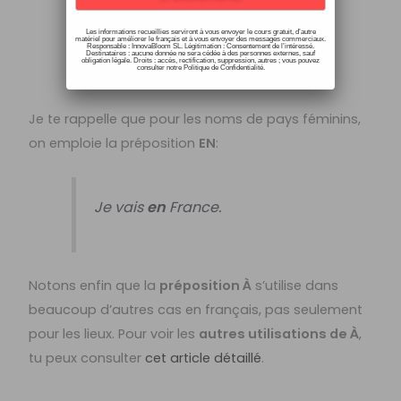
Je vais
au
Sénégal.
Les informations recueillies serviront à vous envoyer le cours gratuit, d’autre
J’habite
aux
Pays-Bas.
matériel pour améliorer le français et à vous envoyer des messages commerciaux.
Responsable : InnovaBloom SL. Légitimation : Consentement de l’intéressé.
Destinataires : aucune donnée ne sera cédée à des personnes externes, sauf
obligation légale. Droits : accès, rectification, suppression, autres ; vous pouvez
consulter notre Politique de Confidentialité.
Je te rappelle que pour les noms de pays féminins,
on emploie la préposition
EN
:
Je vais
en
France.
Notons enfin que la
préposition À
s’utilise dans
beaucoup d’autres cas en français, pas seulement
pour les lieux. Pour voir les
autres utilisations de À
,
tu peux consulter
cet article détaillé
.