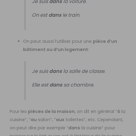
Je suis
dans
la voiture.
On est
dans
le train.
On peut aussi l’utiliser pour une
pièce d’un
bâtiment ou d’un logement
:
Je suis
dans
la salle de classe.
Elle est
dans
sa chambre.
Pour les
pièces de la maison
, on dit en général “
à
la
cuisine”, “
au
salon”, “
aux
toilettes”, etc. Cependant,
on peut dire par exemple “
dans
la cuisine” pour
insister sur le fait qu’on est à l’intérieur de la cuisine.