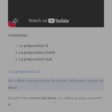
SOMMAIRE
La préposition À
La préposition DANS
La préposition SUR
1. La préposition À
On utilise la préposition
À
devant différents types de
lieux
.
Devant des
noms de lieux
, on utilise le plus souvent
À
: