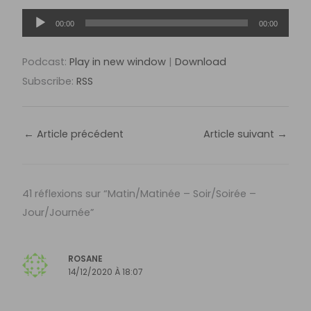
Lecteur
00:00
00:00
audio
Podcast:
Play in new window
|
Download
Subscribe:
RSS
←
Article précédent
Article suivant
→
41 réflexions sur “Matin/Matinée – Soir/Soirée –
Jour/Journée”
ROSANE
14/12/2020 À 18:07