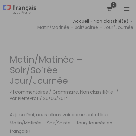
Aller
au
contenu
Accueil
Non classifié(e)
Matin/Matinée – Soir/Soirée – Jour/Journée
Matin/Matinée –
Soir/Soirée –
Jour/Journée
41 commentaires
/
Grammaire
,
Non classifié(e)
/
Par
PierreProf
/
25/06/2017
Aujourd’hui, nous allons voir comment utiliser
Matin/Matinée – Soir/Soirée – Jour/Journée en
français !