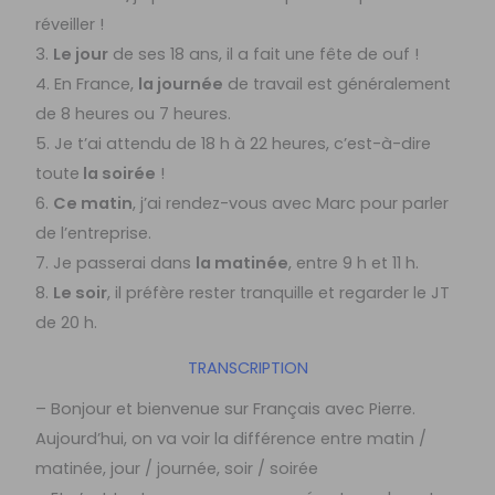
réveiller !
3.
Le jour
de ses 18 ans, il a fait une fête de ouf !
4. En France,
la journée
de travail est généralement
de 8 heures ou 7 heures.
5. Je t’ai attendu de 18 h à 22 heures, c’est-à-dire
toute
la soirée
!
6.
Ce matin
, j’ai rendez-vous avec Marc pour parler
de l’entreprise.
7. Je passerai dans
la matinée
, entre 9 h et 11 h.
8.
Le soir
, il préfère rester tranquille et regarder le JT
de 20 h.
TRANSCRIPTION
– Bonjour et bienvenue sur Français avec Pierre.
Aujourd’hui, on va voir la différence entre matin /
matinée, jour / journée, soir / soirée