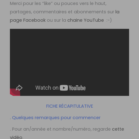
Merci pour les “like” ou pouces vers le haut,
partages, commentaires et abonnements sur
la
page Facebook
ou sur la
chaine YouTube
:-)
FICHE RÉCAPITULATIVE
. Quelques remarques pour commencer
. Pour an/année et nombre/numéro, regarde
cette
vidéo
.