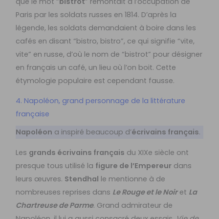
que le mot “
bistrot
” remontait à l’occupation de
Paris par les soldats russes en 1814. D’après la
légende, les soldats demandaient à boire dans les
cafés en disant “bistro, bistro”, ce qui signifie “vite,
vite” en russe, d’où le nom de “bistrot” pour désigner
en français un café, un lieu où l’on boit. Cette
étymologie populaire est cependant fausse.
4. Napoléon, grand personnage de la littérature
française
Napoléon
a inspiré beaucoup d’
écrivains français
.
Les
grands écrivains français
du XIXe siècle ont
presque tous utilisé la
figure de l’Empereur
dans
leurs œuvres.
Stendhal
le mentionne à de
nombreuses reprises dans
Le Rouge et le Noir
et
La
Chartreuse de Parme
. Grand admirateur de
Napoléon, il lui a aussi consacré deux essais,
Vie de