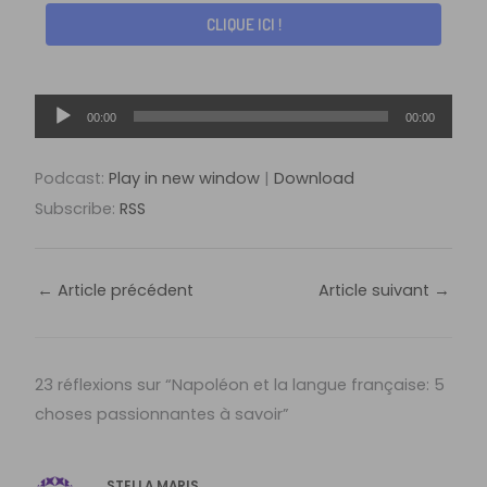
CLIQUE ICI !
Lecteur
00:00
00:00
audio
Podcast:
Play in new window
|
Download
Subscribe:
RSS
←
Article précédent
Article suivant
→
23 réflexions sur “Napoléon et la langue française: 5
choses passionnantes à savoir”
STELLA MARIS