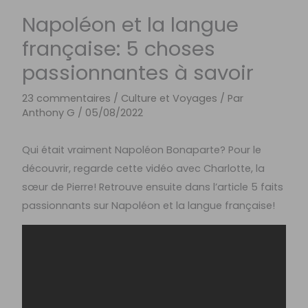
Napoléon et la langue
française: 5 choses
passionnantes à savoir
23 commentaires
/
Culture et Voyages
/ Par
Anthony G
/
05/08/2022
Qui était vraiment Napoléon Bonaparte? Pour le
découvrir, regarde cette vidéo avec Charlotte, la
sœur de Pierre! Retrouve ensuite dans l’article 5 faits
passionnants sur Napoléon et la langue française!