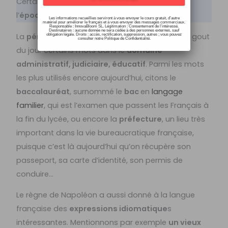
Certaines
expressions françaises
sont nées à
l’
époque de Napoléon
.
Les informations recueillies serviront à vous envoyer le cours gratuit, d’autre
matériel pour améliorer le français et à vous envoyer des messages commerciaux.
Responsable : InnovaBloom SL. Légitimation : Consentement de l’intéressé.
Destinataires : aucune donnée ne sera cédée à des personnes externes, sauf
La
période napoléonienne
a créé ou remis au gout
obligation légale. Droits : accès, rectification, suppression, autres ; vous pouvez
consulter notre Politique de Confidentialité.
du jour certains mots dans le
domaine
administratif, judiciaire, éducatif
. Parmi les mots
les plus utilisés encore aujourd’hui, citons le
baccalauréat
, surnommé le
bac
en
langage
familier
, qui est l’examen que passent les Français à
la fin du lycée, ou encore la
préfecture
, un lieu très
important dans la vie bureaucratique française,
puisque c’est là aujourd’hui qu’on récupère son
passeport, sa carte d’identité, son permis de
conduire…
Le règne de Napoléon a aussi donné à la langue
française des
expressions idiomatique
s
intéressantes. Mentionnons par exemple
un vieux