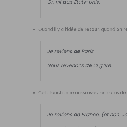
On vit
aux
États-Unis.
Quand il y a l’idée de
retour
, quand
on r
Je reviens
de
Paris.
Nous revenons
de
la gare.
Cela fonctionne aussi avec les noms d
Je reviens
de
France. (et non:
Je