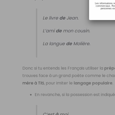
Les informations r
commerciaux. Resp
personnes ext
Le livre
de
Jean.
L’ami
de
mon cousin.
La langue
de
Molière.
Donc si tu entends les Français utiliser la
prép
trouves face à un grand poète comme le chant
mère à Titi
, pour imiter le
langage populaire
.
En revanche, si la possession est indiq
C’est
à
moi.