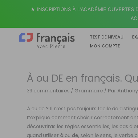
Aller
★ INSCRIPTIONS À L'ACADÉMIE OUVERTES D
au
AC
contenu
TEST DE NIVEAU
EX
MON COMPTE
À ou DE en français. Qu
39 commentaires
/
Grammaire
/ Par
Anthon
À ou de ? Il n’est pas toujours facile de distin
t’explique comment choisir correctement en
découvriras les règles essentielles, les cas 
quand utiliser
à
ou
de
, selon le sens, le verbe