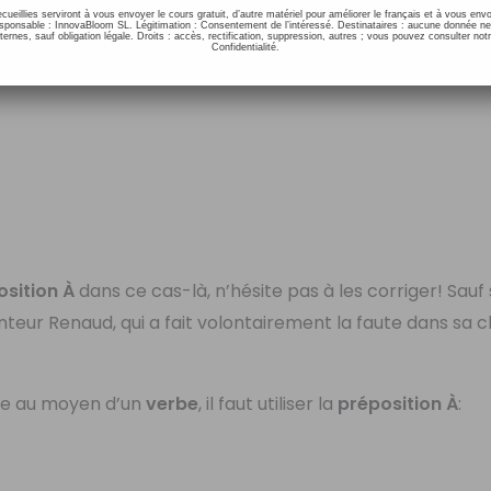
ecueillies serviront à vous envoyer le cours gratuit, d’autre matériel pour améliorer le français et à vous e
onsable : InnovaBloom SL. Légitimation : Consentement de l’intéressé. Destinataires : aucune donnée n
ernes, sauf obligation légale. Droits : accès, rectification, suppression, autres ; vous pouvez consulter notr
Confidentialité.
osition À
dans ce cas-là, n’hésite pas à les corriger! Sauf s
eur Renaud, qui a fait volontairement la faute dans sa
uée au moyen d’un
verbe
, il faut utiliser la
préposition À
: