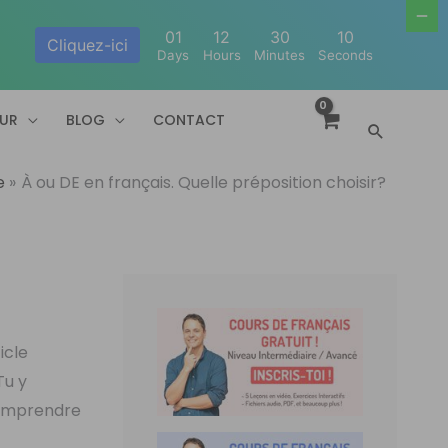
01
12
30
09
Cliquez-ici
Days
Hours
Minutes
Seconds
EUR
BLOG
CONTACT
Recherc
e
À ou DE en français. Quelle préposition choisir?
icle
Tu y
 comprendre