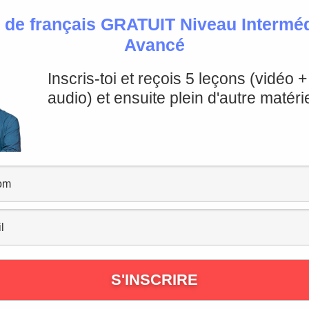
 de français GRATUIT Niveau Intermédi
Avancé
Inscris-toi et reçois 5 leçons (vidéo 
audio) et ensuite plein d'autre matérie
voiture à papa?
ions À et DE
ure à papa?
, on utilise la préposition
DE
.
e les Français font très souvent: dire “
La voiture à papa
”
ici la possession avec un
complément du nom
, il faut bi
: