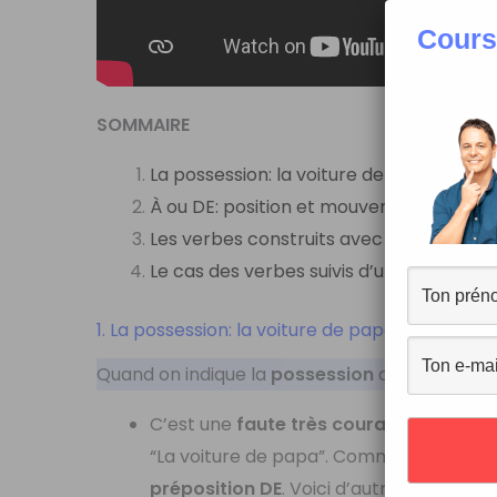
Cours
SOMMAIRE
La possession: la voiture de papa ou la 
À ou DE: position et mouvement
Les verbes construits avec les préposit
Le cas des verbes suivis d’un infinitif
1. La possession: la voiture de papa ou la voit
Quand on indique la
possession
avec un
nom
C’est une
faute très courante
, que mêm
“La voiture de papa”. Comme on indique 
préposition DE
. Voici d’autres exemples