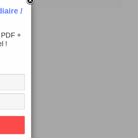
aire /
+ PDF +
l !
 au lieu de
en utiliser la