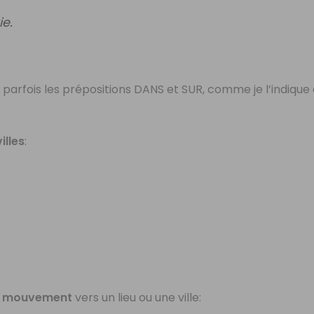
ie.
ie parfois les prépositions DANS et SUR, comme je l’indiqu
villes
:
e
mouvement
vers un lieu ou une ville: