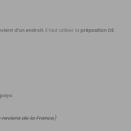
evient d’un endroit
, il faut utiliser la
préposition DE
:
e
pays
:
 reviens de la France
)