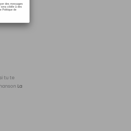
nvoyer des messages
e sera cédée à des
e Politique de
i tu te
 chanson
La