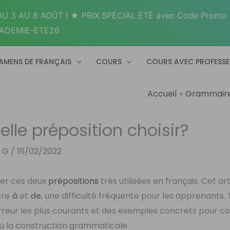
U 3 AU 8 AOÛT ! ★ PRIX SPÉCIAL ÉTÉ avec Code Promo
ADEMIE-ETE26
AMENS DE FRANÇAIS
COURS
COURS AVEC PROFESS
Accueil
Grammair
elle préposition choisir?
y G
/
18/02/2022
guer ces deux
prépositions
très utilisées en français. Cet art
tre
à
et
de
, une difficulté fréquente pour les apprenants. 
d’erreur les plus courants et des exemples concrets pour
 ou la construction grammaticale.