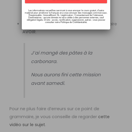
Les informations recueillies serviront à vous envoyer le cours gratuit, d’autre
matériel pour améliorer le français et à vous envoyer des messages commerciaux.
Responsable : InnovaBloom SL. Légitimation : Consentement de l’intéressé.
Destinataires : aucune donnée ne sera cédée à des personnes externes, sauf
obligation légale. Droits : accès, rectification, suppression, autres ; vous pouvez
Pour les
autres verbes
, on emploie l’auxiliaire
consulter notre Politique de Confidentialité.
AVOIR
.
J’ai mangé des pâtes à la
carbonara.
Nous aurons fini cette mission
avant samedi.
Pour ne plus faire d’erreurs sur ce point de
grammaire, je vous conseille de regarder
cette
vidéo sur le sujet
.