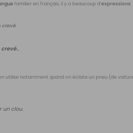
langue
familier en français, il y a beaucoup d’
expressions
s crevé
.
s
crevé
…
l’on utilise notamment quand on éclate un pneu (de voitur
r un clou.