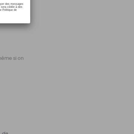
nvoyer des messages
e sera cédée à des
e Politique de
même si on
t
de