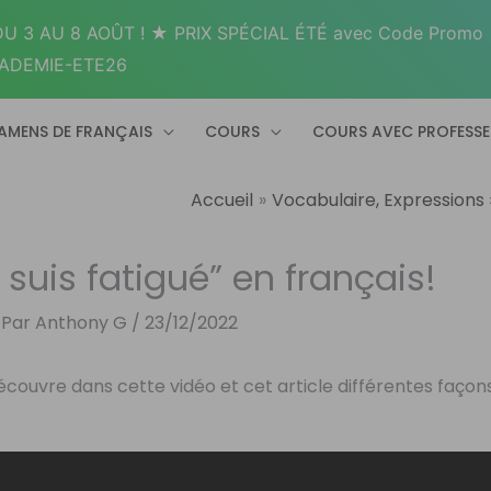
U 3 AU 8 AOÛT ! ★ PRIX SPÉCIAL ÉTÉ avec Code Promo
ADEMIE-ETE26
AMENS DE FRANÇAIS
COURS
COURS AVEC PROFESS
Accueil
Vocabulaire, Expressions
 suis fatigué” en français!
 Par
Anthony G
/
23/12/2022
… Découvre dans cette vidéo et cet article différentes façon