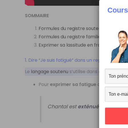
Cours
SOMMAIRE
Formules du registre soutenu
Formules du registre familier
Exprimer sa lassitude en français
1. Dire “Je suis fatigué” dans un registre souten
Le
langage soutenu
s’utilise dans des
situatio
Pour
exprimer sa fatigue
dans un
regi
Chantal est
exténuée
. Elle a jo