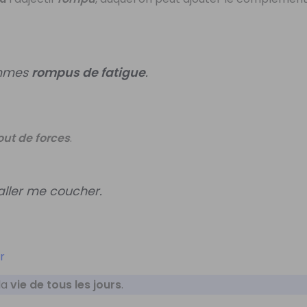
ommes
rompus de fatigue
.
out de forces
.
s aller me coucher.
er
la
vie de tous les jours
.