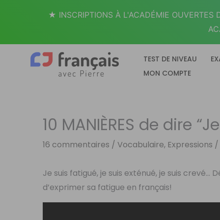
Aller
★ INSCRIPTIONS À L'ACADÉMIE OUVERTES D
au
AC
contenu
TEST DE NIVEAU
EX
MON COMPTE
10 MANIÈRES de dire “Je
16 commentaires
/
Vocabulaire, Expressions
/
Je suis fatigué, je suis exténué, je suis crevé
d’exprimer sa fatigue en français!