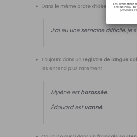
Les informations r
Dans le même ordre d’idée, on peut utilis
commerciaux. Resp
personnes ext
J’ai eu une semaine difficile, je 
Toujours dans un
registre de langue so
les entend plus rarement.
Mylène est
harassée
.
Édouard est
vanné
.
On utilise aussi dans un
français soute