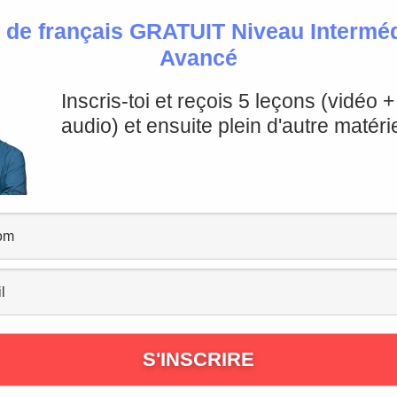
 de français GRATUIT Niveau Intermédi
Avancé
Inscris-toi et reçois 5 leçons (vidéo 
audio) et ensuite plein d'autre matérie
u
ns formelles
ou entre
personnes “distinguées”
.
stre soutenu
, on pense d’abord à l’
adjectif
exténué
.
ué au bridge toute la journée.