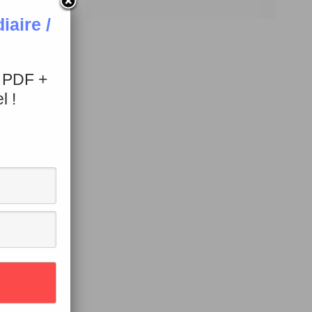
aire /
+ PDF +
l !