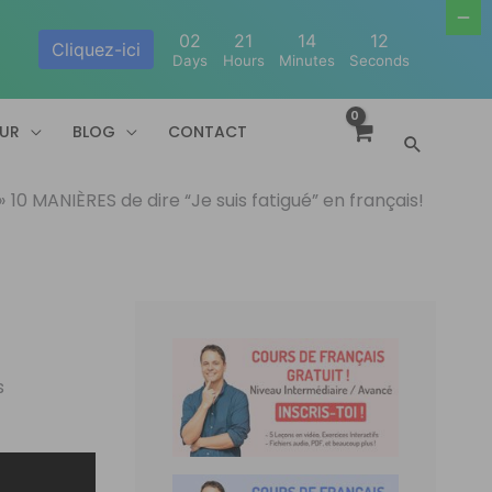
02
21
14
11
Cliquez-ici
Days
Hours
Minutes
Seconds
EUR
BLOG
CONTACT
Recherc
10 MANIÈRES de dire “Je suis fatigué” en français!
s