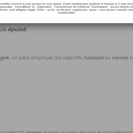
ecueillies serviront à vous envoyer le cours gratuit, d’autre matériel pour améliorer le français et à vous e
er l’adjectif
épuisé
.
onsable : InnovaBloom SL. Légitimation : Consentement de l’intéressé. Destinataires : aucune donnée n
ernes, sauf obligation légale. Droits : accès, rectification, suppression, autres ; vous pouvez consulter notr
Confidentialité.
suis
épuisé
.
igné,
on peut employer les adjectifs
harassé
ou
vanné
, 
nu
l’adjectif
rompu
, auquel on peut ajouter le complémen