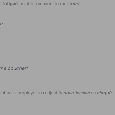
st
fatigué
, on utilise souvent le mot
mort
.
r!
s me coucher!
eut aussi employer les adjectifs
nase
,
lessivé
ou
claqué
.