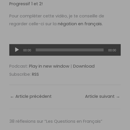
Progressif 1 et 2!
Pour compléter cette vidéo, je te conseille de
regarder celle-ci sur la
négation en français.
Lecteur
00:00
00:00
audio
Podcast:
Play in new window
|
Download
Subscribe:
RSS
←
Article précédent
Article suivant
→
38 réflexions sur “Les Questions en Français”