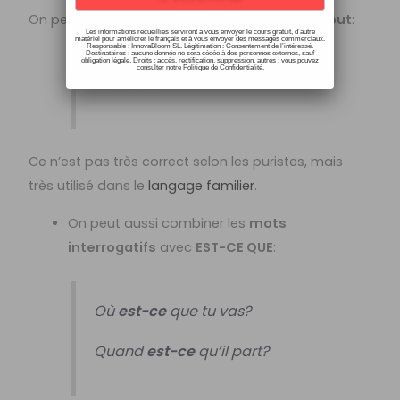
On peut aussi laisser le mot interrogatif au
début
:
Les informations recueillies serviront à vous envoyer le cours gratuit, d’autre
matériel pour améliorer le français et à vous envoyer des messages commerciaux.
Responsable : InnovaBloom SL. Légitimation : Consentement de l’intéressé.
Destinataires : aucune donnée ne sera cédée à des personnes externes, sauf
obligation légale. Droits : accès, rectification, suppression, autres ; vous pouvez
consulter notre Politique de Confidentialité.
Où
tu vas?
Ce n’est pas très correct selon les puristes, mais
très utilisé dans le
langage familier
.
On peut aussi combiner les
mots
interrogatifs
avec
EST-CE QUE
:
Où
est-ce
que tu vas?
Quand
est-ce
qu’il part?