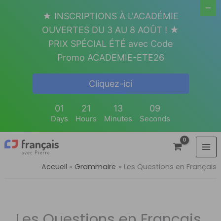
Aller
★ INSCRIPTIONS À L'ACADÉMIE
au
OUVERTES DU 3 AU 8 AOÛT ! ★
contenu
PRIX SPÉCIAL ÉTÉ avec Code
Promo ACADEMIE-ETE26
Cliquez-ici
01
21
13
09
Days
Hours
Minutes
Seconds
Accueil
Grammaire
Les Questions en Français
Les Questions en Français