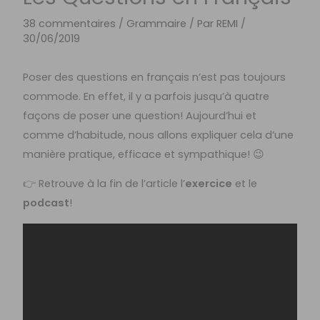
38 commentaires
/
Grammaire
/ Par
REMI
/
30/06/2019
Poser des questions en français n’est pas toujours
commode. En effet, il y a parfois jusqu’à quatre
façons de poser une question! Aujourd’hui et
comme d’habitude, nous allons expliquer cela d’une
manière pratique, efficace et sympathique! 😉
👉 Retrouve à la fin de l’article l’
exercice
et le
podcast
!