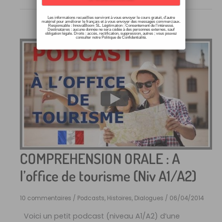
Les informations recueillies serviront à vous envoyer le cours gratuit, d’autre
matériel pour améliorer le français et à vous envoyer des messages commerciaux.
Responsable : InnovaBloom SL. Légitimation : Consentement de l’intéressé.
Destinataires : aucune donnée ne sera cédée à des personnes externes, sauf
obligation légale. Droits : accès, rectification, suppression, autres ; vous pouvez
consulter notre Politique de Confidentialité.
COMPREHENSION ORALE : A
l’office de tourisme (Niv A1/A2)
10 commentaires
/
Podcasts, Histoires, Dialogues
/
06/04/2014
Voici un petit podcast (niveau A1/A2) d’une