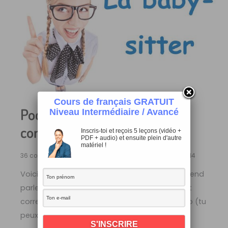
Cours de français GRATUIT
Podcast avec transcription et
Niveau Intermédiaire / Avancé
compréhension orale
Inscris-toi et reçois 5 leçons (vidéo +
PDF + audio) et ensuite plein d'autre
matériel !
36 commentaires
/
Français Pour Débutants
/
07/06/2014
Voici une petite situation dans laquelle on entend
parler trois personnes différentes. Ce podcast
correspond à un niveau A2. Écoute bien l’audio (tu
peux te