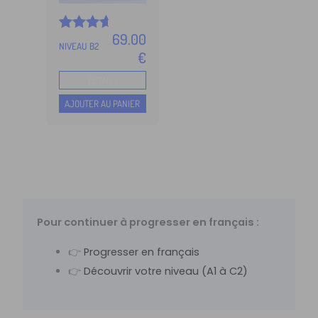
69.00
Noté
5
NIVEAU B2
4.90
€
sur 5
basé
DÉTAILS
sur
notation
AJOUTER AU PANIER
s client
Pour continuer à progresser en français :
👉
Progresser en français
👉
Découvrir votre niveau (A1 à C2)