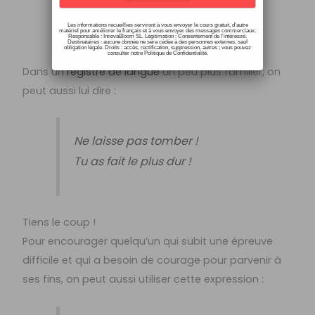
C’est presque fini !
Les informations recueillies serviront à vous envoyer le cours gratuit, d’autre
matériel pour améliorer le français et à vous envoyer des messages commerciaux.
Responsable : InnovaBloom SL. Légitimation : Consentement de l’intéressé.
Destinataires : aucune donnée ne sera cédée à des personnes externes, sauf
obligation légale. Droits : accès, rectification, suppression, autres ; vous pouvez
consulter notre Politique de Confidentialité.
Dans un
registre de langue
un peu plus familier, on
peut aussi lui dire :
Ne laisse pas tomber !
Tu as fait le plus dur !
Tiens le coup !
Pour encourager quelqu’un qui subit une épreuve
difficile et qui a besoin de courage pour parvenir à
ses fins, on peut aussi utiliser cette expression :