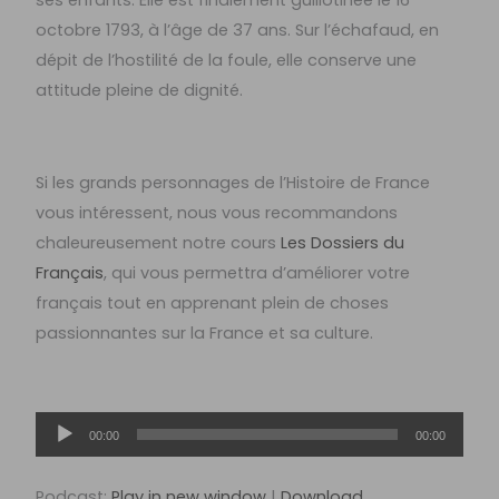
ses enfants. Elle est finalement guillotinée le 16
octobre 1793, à l’âge de 37 ans. Sur l’échafaud, en
dépit de l’hostilité de la foule, elle conserve une
attitude pleine de dignité.
Si les grands personnages de l’Histoire de France
vous intéressent, nous vous recommandons
chaleureusement notre cours
Les Dossiers du
Français
, qui vous permettra d’améliorer votre
français tout en apprenant plein de choses
passionnantes sur la France et sa culture.
Lecteur
00:00
00:00
audio
Podcast:
Play in new window
|
Download