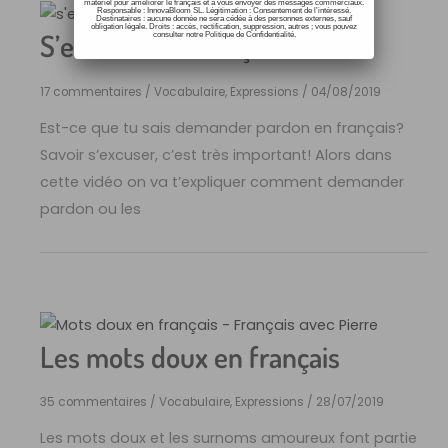
matériel pour améliorer le français et à vous envoyer des messages commerciaux.
Responsable : InnovaBloom SL. Légitimation : Consentement de l’intéressé.
Destinataires : aucune donnée ne sera cédée à des personnes externes, sauf
obligation légale. Droits : accès, rectification, suppression, autres ; vous pouvez
S’excuser en français
consulter notre Politique de Confidentialité.
17 commentaires
/
Vocabulaire, Expressions
/
04/08/2019
Est-ce que tu sais demander pardon en français?
Savoir s’excuser, c’est très important! Alors dans
cette vidéo on va t’expliquer comment demander
pardon ou les
Les mots doux en français
35 commentaires
/
Vocabulaire, Expressions
/
28/07/2019
Les mots doux et les surnoms amoureux font partie