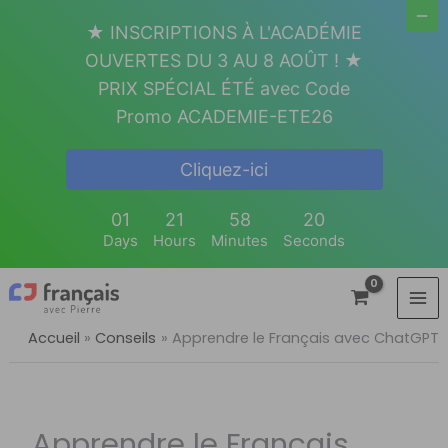
Aller
★ INSCRIPTIONS À L'ACADÉMIE
au
OUVERTES DU 3 AU 8 AOÛT ! ★
contenu
PRIX SPÉCIAL ÉTÉ avec Code
Promo ACADEMIE-ETE26
Cliquez-ici
01
21
58
19
Days
Hours
Minutes
Seconds
Accueil
Conseils
Apprendre le Français avec ChatGPT
Apprendre le Français