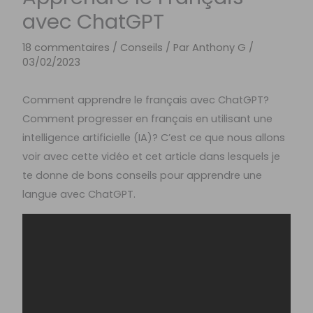
avec ChatGPT
18 commentaires
/
Conseils
/ Par
Anthony G
/
03/02/2023
Comment apprendre le français avec ChatGPT?
Comment progresser en français en utilisant une
intelligence artificielle (IA)? C’est ce que nous allons
voir avec cette vidéo et cet article dans lesquels je
te donne de bons conseils pour apprendre une
langue avec ChatGPT.