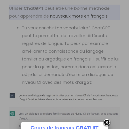
Utiliser
ChatGPT
peut être une bonne
méthode
pour apprendre de
nouveaux mots en français
.
Tu veux enrichir ton vocabulaire? ChatGPT
peut te permettre de travailler différents
registres de langue. Tu peux par exemple
améliorer ta connaissance du langage
familier ou argotique en français. Il suffit de lui
poser la question, comme dans cet exemple
où je lui ai demandé d’écrire un dialogue de
niveau C1 avec des mots d’
argot
:
Cours de français GRATUIT